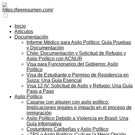
Inicio
Articulos
Documentación
Informe Médico para Asilo Político: Guía Pruebas
y Documentación
Chile: Documentación y Solicitud de Refugio y
Asilo Político con ACNUR
Visa para Funcionarios del Gobierno: Asilo
Político
Visa de Estudiante o Permiso de Residencia en
Suiza: Una Guía Esencial
Visa 12-IV: Solicitud de Asilo y Refugio: Una Guía
Paso a Paso
Asilo Político
Casarse con alguien con asilo político:
Implicaciones legales e impacto en el proceso de
inmigración
Asilo Político Debido a Violencia en Brasil: Una
Guía Informativa
Costumbres Caribeñas y Asilo Político
¿TPS o Asilo Político: Cuál es la Mejor Opción