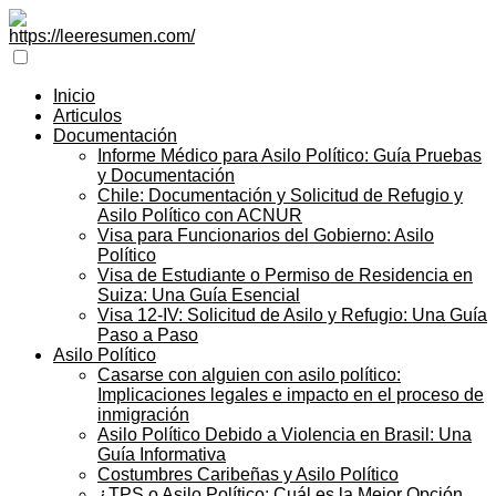
Inicio
Articulos
Documentación
Informe Médico para Asilo Político: Guía Pruebas
y Documentación
Chile: Documentación y Solicitud de Refugio y
Asilo Político con ACNUR
Visa para Funcionarios del Gobierno: Asilo
Político
Visa de Estudiante o Permiso de Residencia en
Suiza: Una Guía Esencial
Visa 12-IV: Solicitud de Asilo y Refugio: Una Guía
Paso a Paso
Asilo Político
Casarse con alguien con asilo político:
Implicaciones legales e impacto en el proceso de
inmigración
Asilo Político Debido a Violencia en Brasil: Una
Guía Informativa
Costumbres Caribeñas y Asilo Político
¿TPS o Asilo Político: Cuál es la Mejor Opción